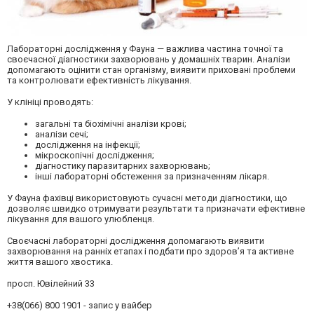
Лабораторні дослідження у
Фауна
— важлива частина точної та
своєчасної діагностики захворювань у домашніх тварин. Аналізи
допомагають оцінити стан організму, виявити приховані проблеми
та контролювати ефективність лікування.
У клініці проводять:
загальні та біохімічні аналізи крові;
аналізи сечі;
дослідження на інфекції;
мікроскопічні дослідження;
діагностику паразитарних захворювань;
інші лабораторні обстеження за призначенням лікаря.
У
Фауна
фахівці використовують сучасні методи діагностики, що
дозволяє швидко отримувати результати та призначати ефективне
лікування для вашого улюбленця.
Своєчасні лабораторні дослідження допомагають виявити
захворювання на ранніх етапах і подбати про здоров’я та активне
життя вашого хвостика.
просп. Ювілейний 33
+38(066) 800 1901 - запис у вайбер