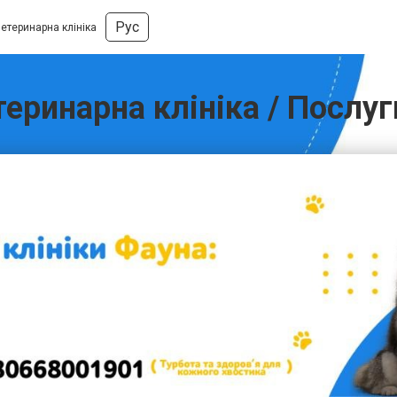
Рус
етеринарна клініка
еринарна клініка / Послуг