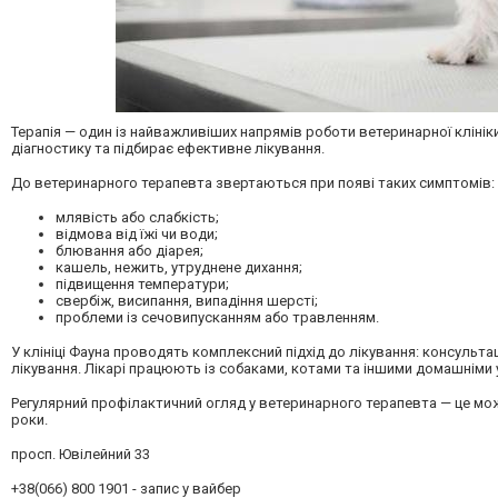
Терапія — один із найважливіших напрямів роботи ветеринарної клінік
діагностику та підбирає ефективне лікування.
До ветеринарного терапевта звертаються при появі таких симптомів:
млявість або слабкість;
відмова від їжі чи води;
блювання або діарея;
кашель, нежить, утруднене дихання;
підвищення температури;
свербіж, висипання, випадіння шерсті;
проблеми із сечовипусканням або травленням.
У клініці
Фауна
проводять комплексний підхід до лікування: консультац
лікування. Лікарі працюють із собаками, котами та іншими домашнім
Регулярний профілактичний огляд у ветеринарного терапевта — це мож
роки.
просп. Ювілейний 33
+38(066) 800 1901 - запис у вайбер