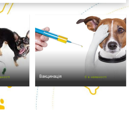
Вакцинація
вності
Є в наявності