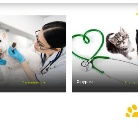
Хірургія
Є в наявності
Є в ная