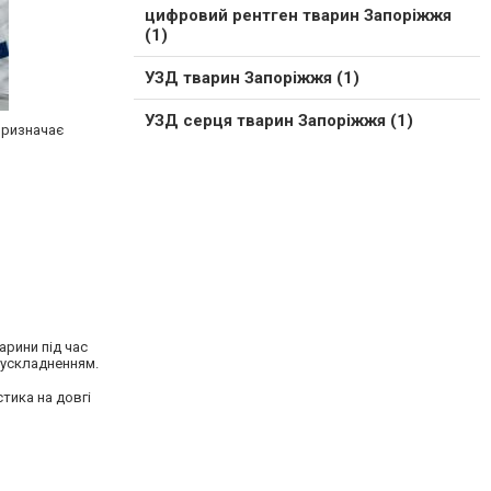
цифровий рентген тварин Запоріжжя
(1)
УЗД тварин Запоріжжя (1)
УЗД серця тварин Запоріжжя (1)
призначає
арини під час
 ускладненням.
тика на довгі