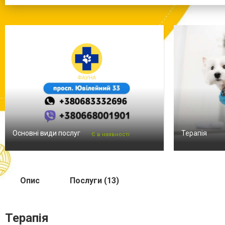
Основні види послуг
Терапія
Є в наявності
Опис
Послуги (13)
Терапія