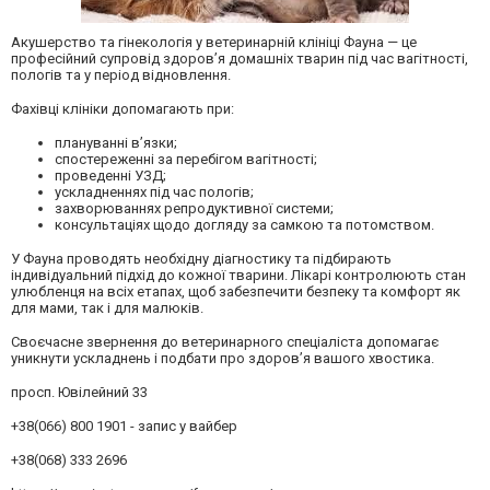
Акушерство та гінекологія у ветеринарній клініці
Фауна
— це
професійний супровід здоров’я домашніх тварин під час вагітності,
пологів та у період відновлення.
Фахівці клініки допомагають при:
плануванні в’язки;
спостереженні за перебігом вагітності;
проведенні УЗД;
ускладненнях під час пологів;
захворюваннях репродуктивної системи;
консультаціях щодо догляду за самкою та потомством.
У
Фауна
проводять необхідну діагностику та підбирають
індивідуальний підхід до кожної тварини. Лікарі контролюють стан
улюбленця на всіх етапах, щоб забезпечити безпеку та комфорт як
для мами, так і для малюків.
Своєчасне звернення до ветеринарного спеціаліста допомагає
уникнути ускладнень і подбати про здоров’я вашого хвостика.
просп. Ювілейний 33
+38(066) 800 1901 - запис у вайбер
+38(068) 333 2696